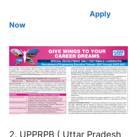
Apply
Now
2. UPPRPB ( Uttar Pradesh