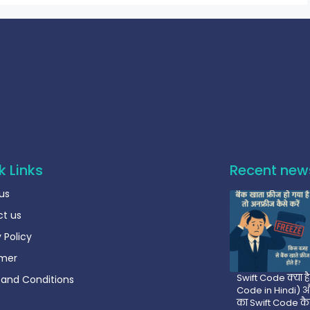
k Links
Recent new
us
t us
 Policy
imer
Swift Code क्या है
and Conditions
Code in Hindi) 
का Swift Code कै