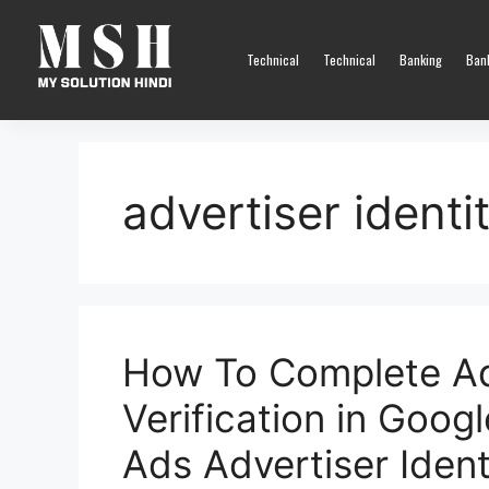
Technical
Technical
Banking
Ban
advertiser identi
How To Complete Adv
Verification in Goog
Ads Advertiser Identi