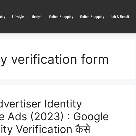
king
Lifestyle
Lifestyle
Online Shopping
Online Shopping
Job & Result
ty verification form
ertiser Identity
le Ads (2023) : Google
ty Verification कैसे