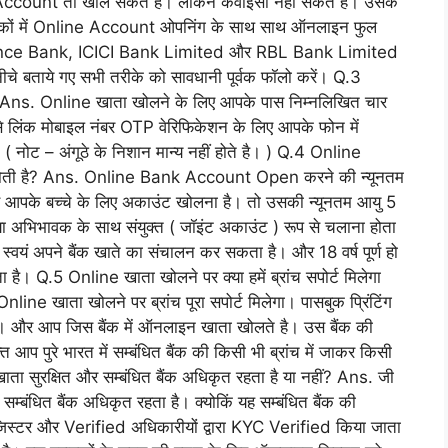
ne Account तो खोल सकते है। लेकिन केवाईसी नहीं सकते है। उसके
 बैंकों में Online Account ओपनिंग के साथ साथ ऑनलाइन फुल
inance Bank, ICICI Bank Limited और RBL Bank Limited
ीचे बताये गए सभी तरीके को सावधानी पूर्वक फॉलो करें। Q.3
िए? Ans. Online खाता खोलने के लिए आपके पास निम्नलिखित चार
 से लिंक मोबाइल नंबर OTP वेरिफिकेशन के लिए आपके फोन में
नोट – अंगूठे के निशान मान्य नहीं होते है। ) Q.4 Online
होती है? Ans. Online Bank Account Open करने की न्यूनतम
। जैसे आपके बच्चे के लिए अकाउंट खोलना है। तो उसकी न्यूनतम आयु 5
ता या अभिभावक के साथ संयुक्त ( जॉइंट अकाउंट ) रूप से चलाना होता
स्वयं अपने बैंक खाते का संचालन कर सकता है। और 18 वर्ष पूर्ण हो
है। Q.5 Online खाता खोलने पर क्या हमें ब्रांच सपोर्ट मिलेगा
line खाता खोलने पर ब्रांच पूरा सपोर्ट मिलेगा। पासबुक प्रिंटिंग
ी। और आप जिस बैंक में ऑनलाइन खाता खोलते है। उस बैंक की
प पुरे भारत में सम्बंधित बैंक की किसी भी ब्रांच में जाकर किसी
ा सुरक्षित और सम्बंधित बैंक अधिकृत रहता है या नहीं? Ans. जी
 सम्बंधित बैंक अधिकृत रहता है। क्योकिं यह सम्बंधित बैंक की
िस्टर और Verified अधिकारीयों द्वारा KYC Verified किया जाता