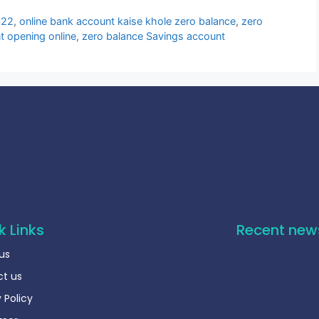
022
,
online bank account kaise khole zero balance
,
zero
t opening online
,
zero balance Savings account
k Links
Recent new
us
t us
बैंक खाता (Account
 Policy
Unfreeze कैसे करें?
October 15, 2025