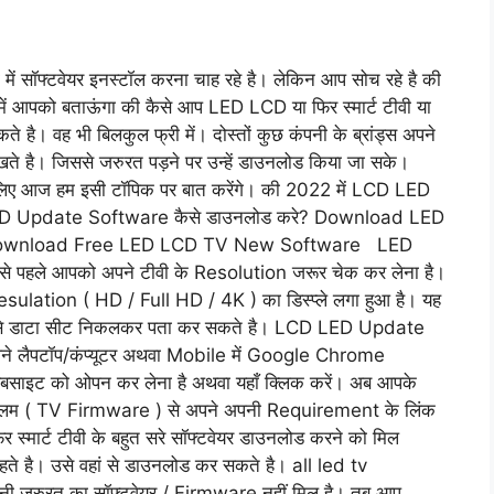
 में सॉफ्टवेयर इनस्टॉल करना चाह रहे है। लेकिन आप सोच रहे है की
में आपको बताऊंगा की कैसे आप LED LCD या फिर स्मार्ट टीवी या
ै। वह भी बिलकुल फ्री में। दोस्तों कुछ कंपनी के ब्रांड्स अपने
खते है। जिससे जरुरत पड़ने पर उन्हें डाउनलोड किया जा सके।
सलिए आज हम इसी टॉपिक पर बात करेंगे। की 2022 में LCD LED
ED Update Software कैसे डाउनलोड करे? Download LED
To Download Free LED LCD TV New Software LED
े से पहले आपको अपने टीवी के Resolution जरूर चेक कर लेना है।
sulation ( HD / Full HD / 4K ) का डिस्प्ले लगा हुआ है। यह
नंबर से डाटा सीट निकलकर पता कर सकते है। LCD LED Update
े लैपटॉप/कंप्यूटर अथवा Mobile में Google Chrome
ाइट को ओपन कर लेना है अथवा यहाँ क्लिक करें। अब आपके
ॉलम ( TV Firmware ) से अपने अपनी Requirement के लिंक
मार्ट टीवी के बहुत सरे सॉफ्टवेयर डाउनलोड करने को मिल
ते है। उसे वहां से डाउनलोड कर सकते है। all led tv
जरुरत का सॉफ्टवेयर / Firmware नहीं मिल है। तब आप