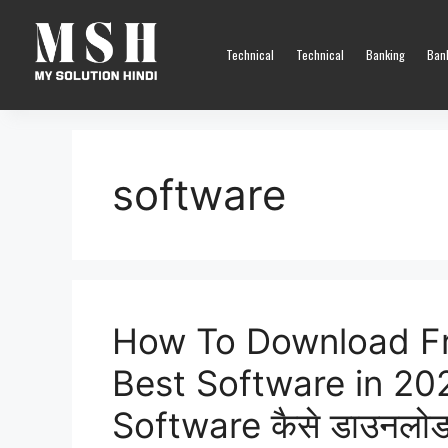
Technical
Technical
Banking
Ban
software
How To Download F
Best Software in 2
Software कैसे डाउनलोड