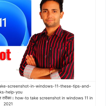
ke-screenshot-in-windows-11-these-tips-and-
cks-help-you
सान तरीका। how-to take screenshot in windows 11 in
2021